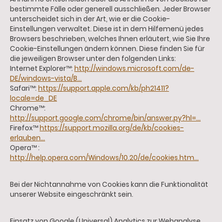
bestimmte Fälle oder generell ausschließen. Jeder Browser
unterscheidet sich in der Art, wie er die Cookie-
Einstellungen verwaltet. Diese ist in dem Hilfemenü jedes
Browsers beschrieben, welches Ihnen erläutert, wie Sie Ihre
Cookie-Einstellungen ändern können. Diese finden Sie für
die jeweiligen Browser unter den folgenden Links:
Internet Explorer™:
http://windows.microsoft.com/de-
DE/windows-vista/B...
Safari™:
https://support.apple.com/kb/ph21411?
locale=de_DE
Chrome™:
http://support.google.com/chrome/bin/answer.py?hl=...
Firefox™
https://support.mozilla.org/de/kb/cookies-
erlauben...
Opera™ :
http://help.opera.com/Windows/10.20/de/cookies.htm...
Bei der Nichtannahme von Cookies kann die Funktionalität
unserer Website eingeschränkt sein.
Einsatz von Google (Universal) Analytics zur Webanalyse